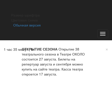
Перед киносеансом//Три
Размер шрифтра
Цветовая схема
музыканта и моя
Обычная версия
Марусечка
Toggl
navig
×
ОТКРЫТИЕ СЕЗОНА
Открытие 38
1 час 35 минут | 6+
театрального сезона в Театре ОКОЛО
состоится 27 августа. Билеты на
репертуар августа и сентября можно
купить на сайте театра. Касса театра
откроется 17 августа.