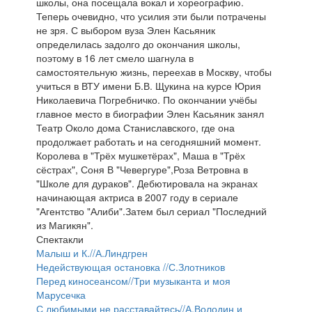
школы, она посещала вокал и хореографию.
Теперь очевидно, что усилия эти были потрачены
не зря. С выбором вуза Элен Касьяник
определилась задолго до окончания школы,
поэтому в 16 лет смело шагнула в
самостоятельную жизнь, переехав в Москву, чтобы
учиться в ВТУ имени Б.В. Щукина на курсе Юрия
Николаевича Погребничко. По окончании учёбы
главное место в биографии Элен Касьяник занял
Театр Около дома Станиславского, где она
продолжает работать и на сегодняшний момент.
Королева в "Трёх мушкетёрах", Маша в "Трёх
сёстрах", Соня В "Чевергуре",Роза Ветровна в
"Школе для дураков". Дебютировала на экранах
начинающая актриса в 2007 году в сериале
"Агентство "Алиби".Затем был сериал "Последний
из Магикян".
Спектакли
Малыш и К.//А.Линдгрен
Недействующая остановка //С.Злотников
Перед киносеансом//Три музыканта и моя
Марусечка
С любимыми не расставайтесь//А.Володин и