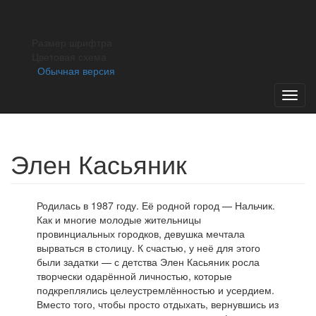
×
ОТКРЫТИЕ СЕЗОНА
Открытие 38
театрального сезона в Театре ОКОЛО
Размер шрифтра
состоится 27 августа. Билеты на
Цветовая схема
репертуар августа и сентября можно
Обычная версия
купить на сайте театра. Касса театра
откроется 17 августа.
Toggl
navig
Элен Касьяник
Родилась в 1987 году. Её родной город — Нальчик.
Как и многие молодые жительницы
провинциальных городков, девушка мечтала
вырваться в столицу. К счастью, у неё для этого
были задатки — с детства Элен Касьяник росла
творчески одарённой личностью, которые
подкреплялись целеустремлённостью и усердием.
Вместо того, чтобы просто отдыхать, вернувшись из