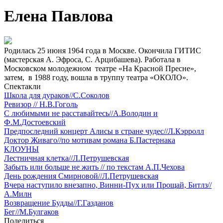
Елена Павлова
Родилась 25 июня 1964 года в Москве. Окончила ГИТИС
(мастерская А. Эфроса, С. Арцибашева). Работала в
Московском молодежном театре «На Красной Пресне»,
затем, в 1988 году, вошла в труппу театра «ОКОЛО».
Спектакли
Школа для дураков//С.Соколов
Ревизор // Н.В.Гоголь
С любимыми не расставайтесь//А.Володин и
Ф.М.Достоевский
Предпоследний концерт Алисы в стране чудес//Л.Кэрролл
Доктор Живаго//по мотивам романа Б.Пастернака
КЛОУНЫ
Лестничная клетка//Л.Петрушевская
Забыть или больше не жить // по текстам А.П.Чехова
День рождения Смирновой//Л.Петрушевская
Вчера наступило внезапно, Винни-Пух или Прощай, Битлз//
А.Милн
Возвращение Будды//Г.Газданов
Бег//М.Булгаков
Поделиться